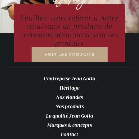
Veuillez vous référer à notre
catalogue de produits de
consommation pour voir les
produits
VOIR LES PRODUITS
L’entreprise Jean Gotta
Héritage
Nos viandes
Nos produits
La qualité Jean Gotta
Marques & concepts
Contact