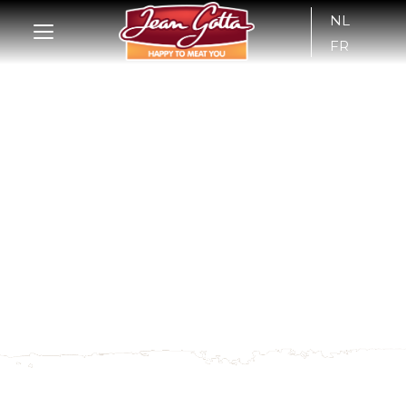
NL
FR