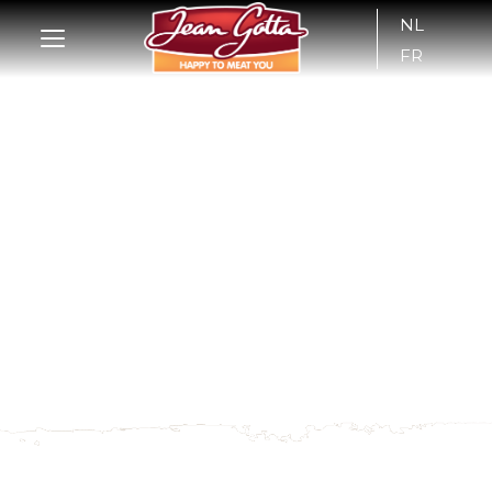
NL
FR