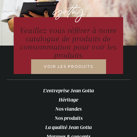
Veuillez vous référer à notre
catalogue de produits de
consommation pour voir les
produits
VOIR LES PRODUITS
L’entreprise Jean Gotta
Héritage
Nos viandes
Nos produits
La qualité Jean Gotta
Marques & concepts