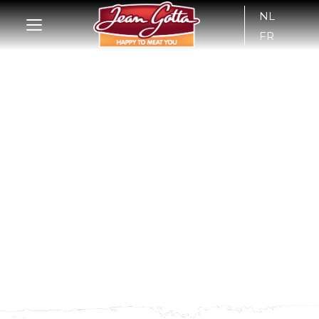
NL
FR