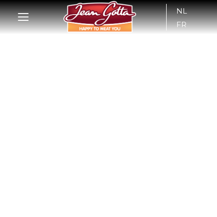
NL
FR