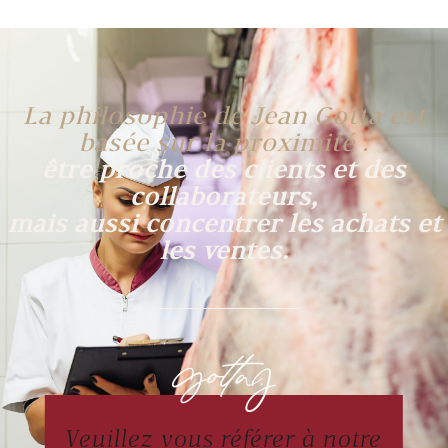
La philosophie de Jean Gotta est
basée sur la proximité :
être proche des clients et des
collaborateurs,
mais aussi concentrer les achats et
les ventes.
Veuillez vous référer à notre