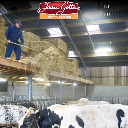
NL
FR