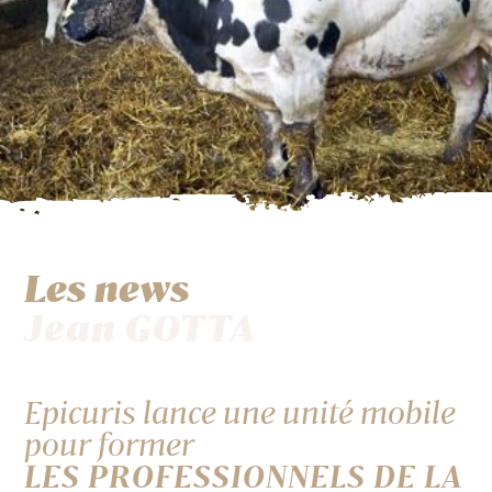
Les news
Jean GOTTA
Epicuris lance une unité mobile
pour former
LES PROFESSIONNELS DE LA