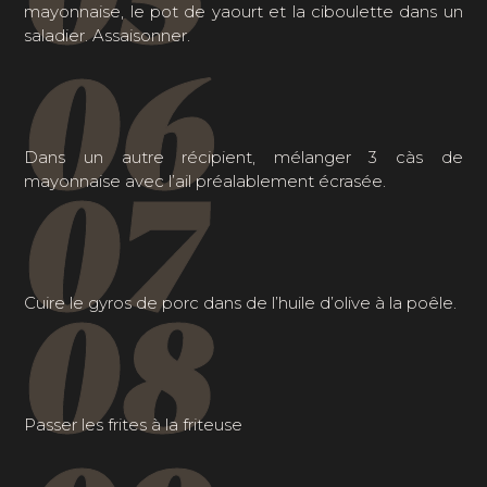
mayonnaise, le pot de yaourt et la ciboulette dans un
saladier. Assaisonner.
06
Dans un autre récipient, mélanger 3 càs de
07
mayonnaise avec l’ail préalablement écrasée.
08
Cuire le gyros de porc dans de l’huile d’olive à la poêle.
Passer les frites à la friteuse