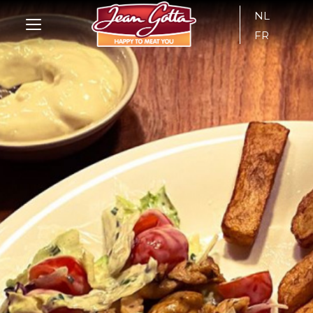
NL
FR