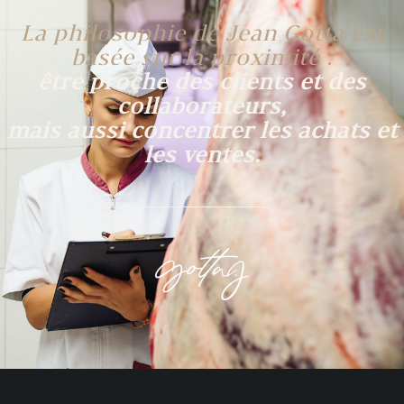
La philosophie de Jean Gotta est
basée sur la proximité :
être proche des clients et des
collaborateurs,
mais aussi concentrer les achats et
les ventes.