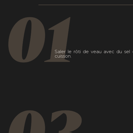
01
Saler le rôti de veau avec du se
cuisson.
03