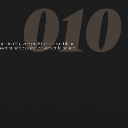
010
n du rôti, verser 20 cl de vin blanc.
layer si nécessaire et verser la sauce