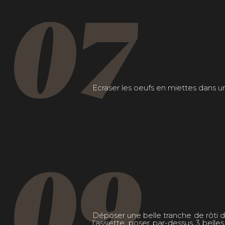
07
Ecraser les oeufs en miettes dans un
09
Déposer une belle tranche de rôti 
l’assiette, poser par-dessus 3 belle