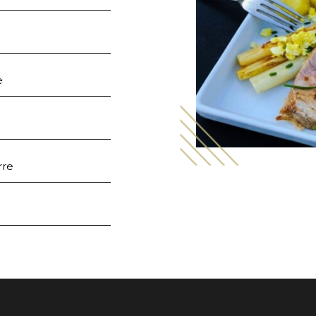
e
rre
c