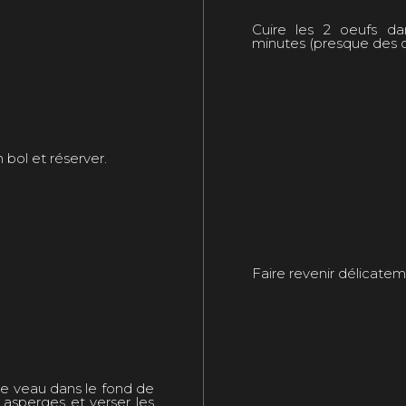
Cuire les 2 oeufs da
minutes (presque des o
 bol et réserver.
Faire revenir délicate
de veau dans le fond de
s asperges et verser les