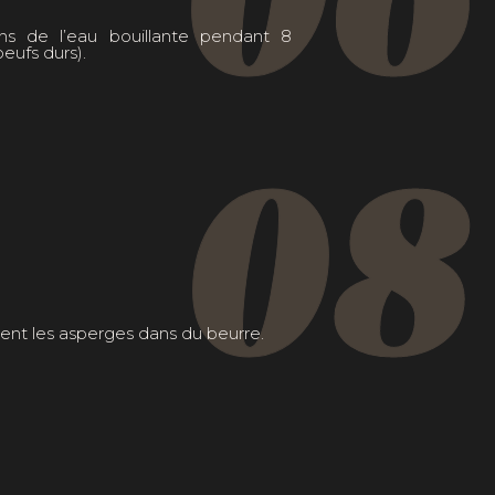
ns de l’eau bouillante pendant 8
eufs durs).
08
ment les asperges dans du beurre.