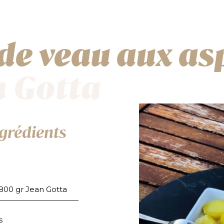
 de veau aux a
n Gotta
grédients
 800 gr Jean Gotta
s