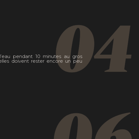
04
 l’eau pendant 10 minutes au gros
’elles doivent rester encore un peu
06