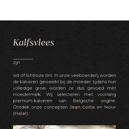
Kalfsvlees
Va
g van
zijn
Ons
zich
spo
iele
voed
wit of lichtroze tint. In onze veeboerderij worden
onge
vele
de kalveren geweekt bij de moeder: tijdens hun
 onze
eers
volledige groei worden ze dus gevoed met
t en
verk
moedermelk. Wij selecteren met voorrang
aals
con
premium-kalveren van Belgische origine.
veel
Bras
Ontdek onze concepten
Jean Gotta
en
Nour
, een
(Halal).
en we
eden