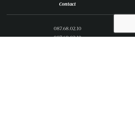
Contact
087.68.02.10
087.68.02.10
info@jeangotta.be
Jean Gotta S.A.
Rue de Merckhof 113 – 4880 Aubel