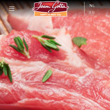
NL
FR