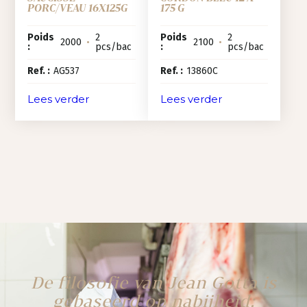
PORC/VEAU 16X125G
175 G
Poids
2
Poids
2
2000
•
2100
•
:
pcs/bac
:
pcs/bac
Ref. :
AG537
Ref. :
13860C
Lees verder
Lees verder
De filosofie van Jean Gotta is
gebaseerd op nabijheid: