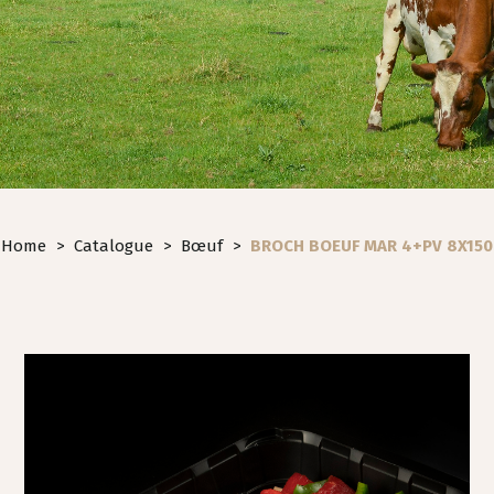
Home
>
Catalogue
>
Bœuf
>
BROCH BOEUF MAR 4+PV 8X150