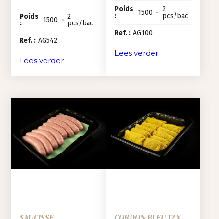
Poids
2
1500
•
:
pcs/bac
Poids
2
1500
•
:
pcs/bac
Ref. :
AG100
Ref. :
AG542
Lees verder
Lees verder
SAUCISSE
CORDON BLEU 12 X