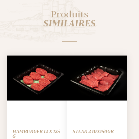
Produits
SIMILAIRES
HAMBURGER 12 X 125
STEAK 2 10X150GR
G