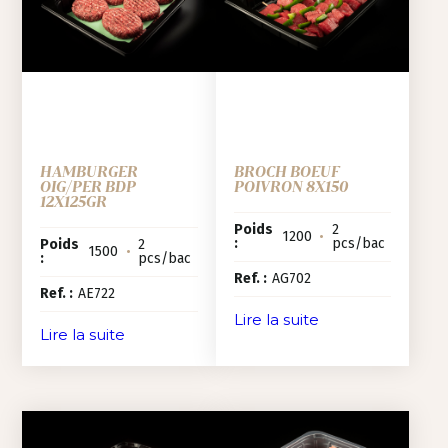
HAMBURGER
BROCH BOEUF
OIG/PER BDP
POIVRON 8X150
12X125GR
Poids
2
1200
•
:
pcs/bac
Poids
2
1500
•
:
pcs/bac
Ref. :
AG702
Ref. :
AE722
Lire la suite
Lire la suite