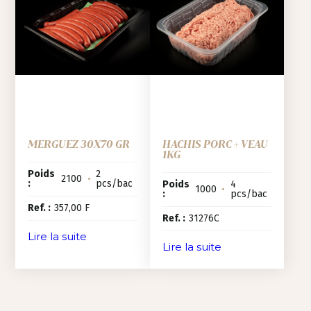
MERGUEZ 30X70 GR
HACHIS PORC + VEAU
1KG
Poids
2
2100
•
:
pcs/bac
Poids
4
1000
•
:
pcs/bac
Ref. :
357,00 F
Ref. :
31276C
Lire la suite
Lire la suite