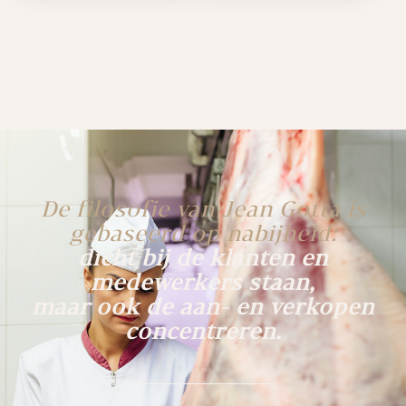
De filosofie van Jean Gotta is
gebaseerd op nabijheid:
dicht bij de klanten en
medewerkers staan,
maar ook de aan- en verkopen
concentreren.