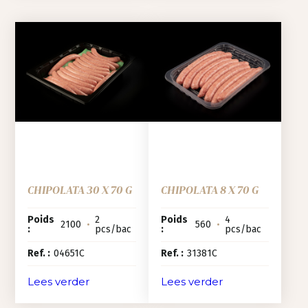
CHIPOLATA 30 X 70 G
CHIPOLATA 8 X 70 G
Poids
2
Poids
4
2100
•
560
•
:
pcs/bac
:
pcs/bac
Ref. :
04651C
Ref. :
31381C
Lees verder
Lees verder