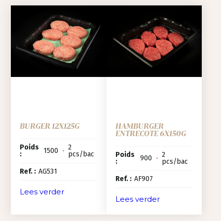
BURGER 12X125G
HAMBURGER
ENTRECOTE 6X150G
Poids
2
1500
•
:
pcs/bac
Poids
2
900
•
:
pcs/bac
Ref. :
AG531
Ref. :
AF907
Lees verder
Lees verder