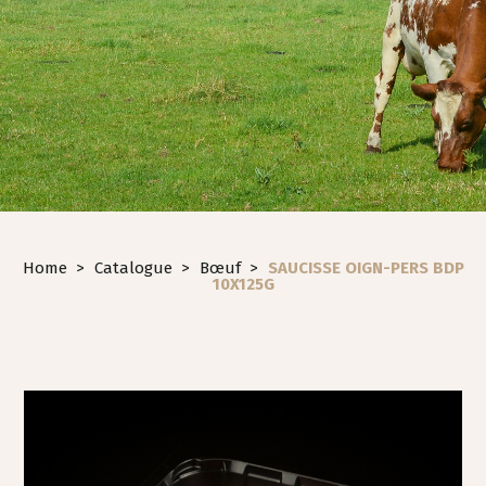
Home
>
Catalogue
>
Bœuf
>
SAUCISSE OIGN-PERS BDP
10X125G