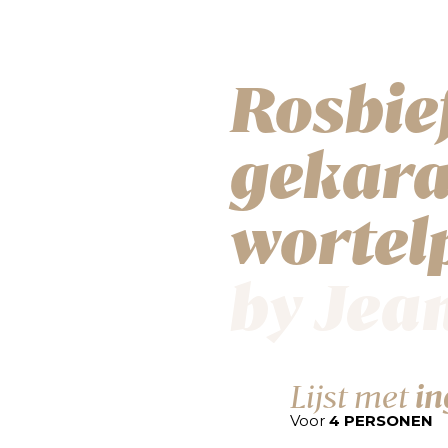
Rosbie
gekara
wortel
by Jea
Lijst met
in
Voor
4 PERSONEN