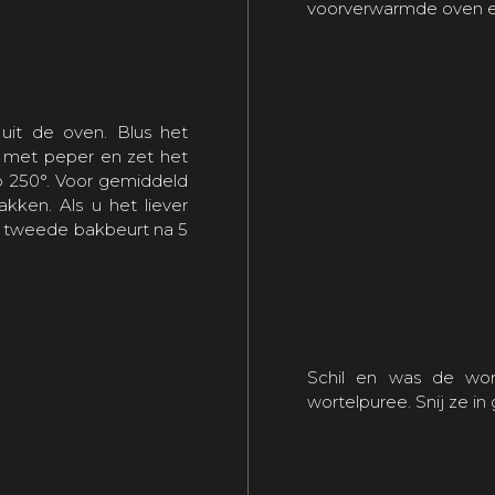
voorverwarmde oven e
uit de oven. Blus het
t met peper en zet het
p 250°. Voor gemiddeld
kken. Als u het liever
e tweede bakbeurt na 5
Schil en was de wor
wortelpuree. Snij ze in 