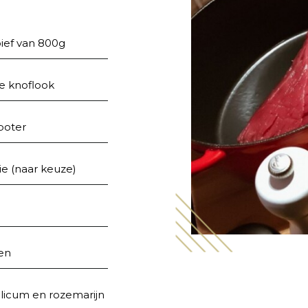
bief van 800g
je knoflook
 boter
lie (naar keuze)
en
silicum en rozemarijn