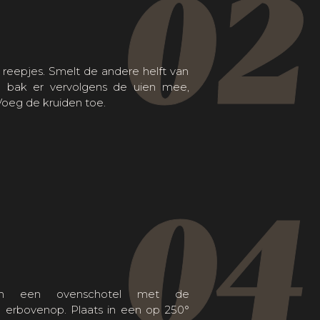
02
e reepjes. Smelt de andere helft van
n bak er vervolgens de uien mee,
Voeg de kruiden toe.
04
in een ovenschotel met de
 erbovenop. Plaats in een op 250°