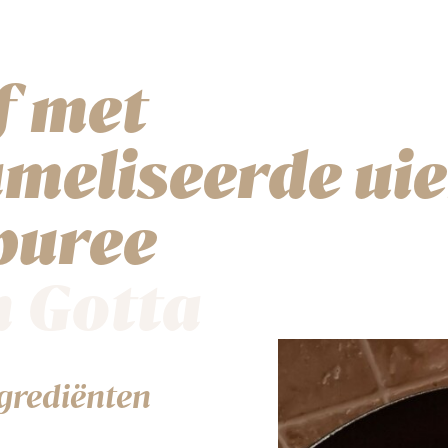
f met
meliseerde uie
puree
n Gotta
grediënten