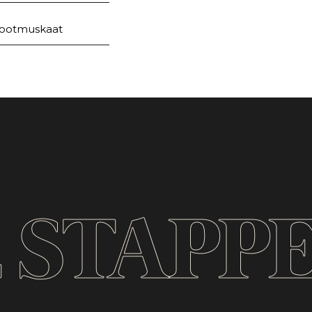
nootmuskaat
 STAPP