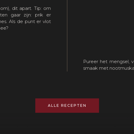
m), dit apart. Tip: om
n gaar zijn: prik er
s. Als de punt er vlot
nee?
Pureer het mengsel, 
smaak met nootmuskaat
ALLE RECEPTEN