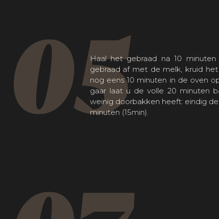
05
Haal het gebraad na 10 minuten 
gebraad af met de melk, kruid he
nog eens 10 minuten in de oven o
gaar laat u de volle 20 minuten ba
weinig doorbakken heeft: eindig d
minuten (15min).