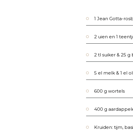
1 Jean Gotta-ros
2 uien en 1 teent
2 tl suiker & 25 g
5 el melk & 1 el o
600 g wortels
400 g aardappel
Kruiden: tijm, ba