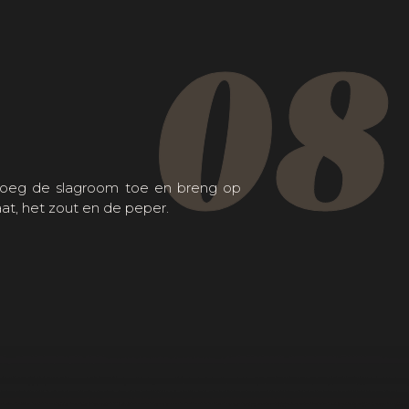
08
voeg de slagroom toe en breng op
, het zout en de peper.