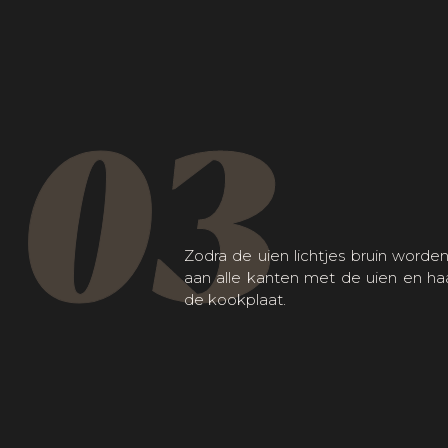
03
Zodra de uien lichtjes bruin worde
aan alle kanten met de uien en h
de kookplaat.