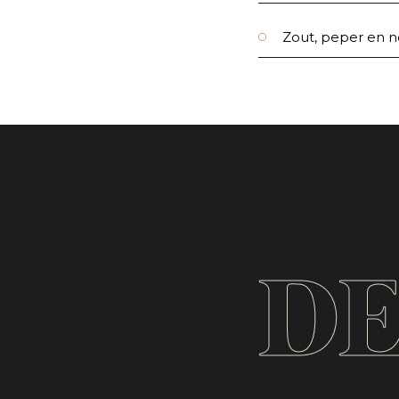
Zout, peper en 
DE