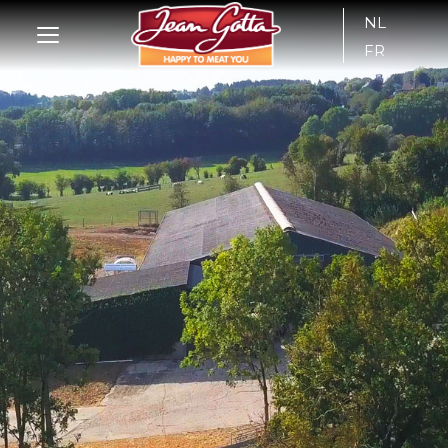
NL
FR