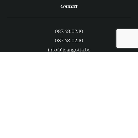
Contact
087.68.02.10
087.68.02.10
info@jeangotta.be
Jean Gotta S.A.
Rue de Merckhof 113 – 4880 Aubel