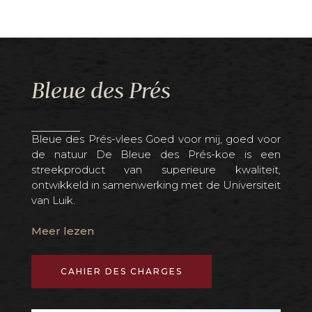
Bleue des Prés
Be
de et
Bleue des Prés-vlees Goed voor mij, goed voor
Ons 
h tot
de natuur De Bleue des Prés-koe is een
spe
ssen
streekproduct van superieure kwaliteit,
Belb
 met
ontwikkeld in samenwerking met de Universiteit
al h
okaal
van Luik.
Mee
Meer lezen
CAHIER DES CHARGES