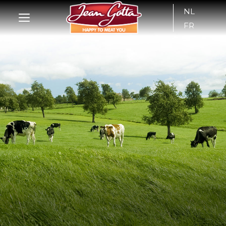
NL
FR