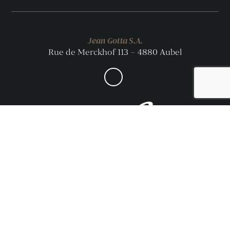
Jean Gotta S.A.
Rue de Merckhof 113 – 4880 Aubel
© Jean Gotta 2026
Voir les produits
Voir les produits
Une production signée CARACTÈRE