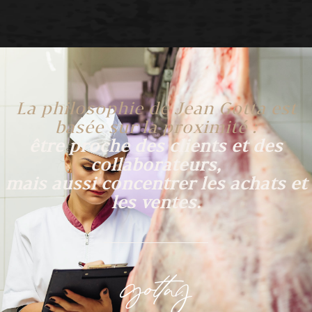
La philosophie de Jean Gotta est
basée sur la proximité :
être proche des clients et des
collaborateurs,
mais aussi concentrer les achats et
les ventes.