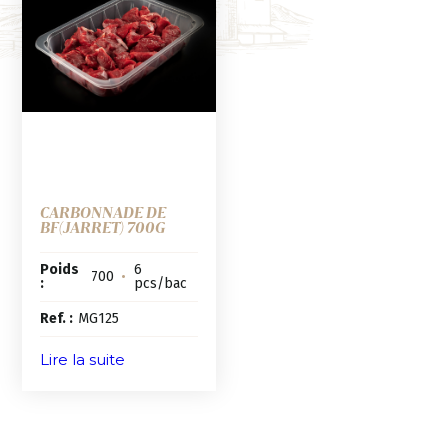
CARBONNADE DE
BF(JARRET) 700G
Poids
6
700
•
:
pcs/bac
Ref. :
MG125
Lire la suite