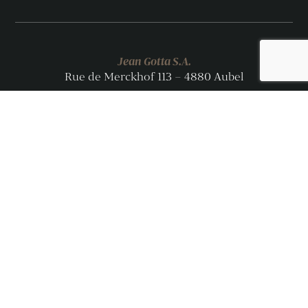
Jean Gotta S.A.
Rue de Merckhof 113 – 4880 Aubel
© Jean Gotta 2026
Voir les produits
Voir les produits
Une production signée CARACTÈRE