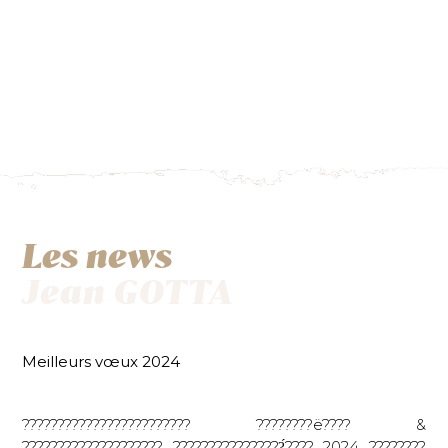
Les news
Jean GOTTA
Meilleurs vœux 2024
???????????????????????? ????????ë???? &
???????????????????? ????????????????́???? 2024 ????????