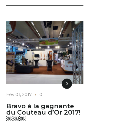
Fév 01, 2017
0
Bravo à la gagnante
du Couteau d’Or 2017!
￼￼￼