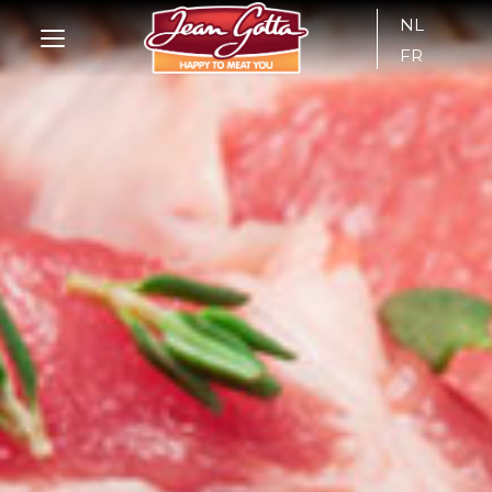
NL
FR