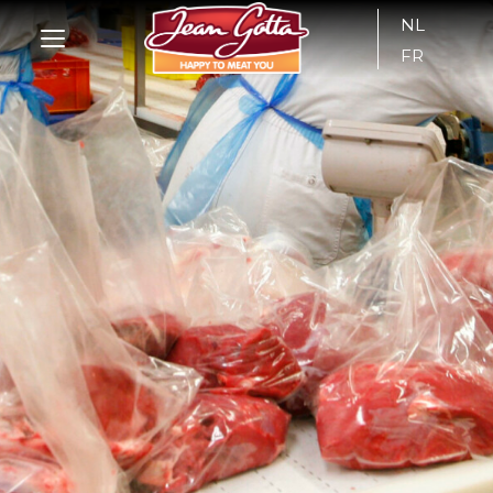
NL
FR