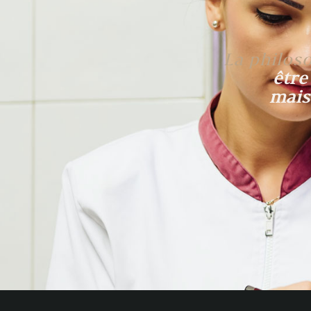
La philoso
être
mais