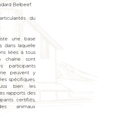
andard Belbeef.
rticularités du
xiste une base
 dans laquelle
ons liées à tous
a chaîne sont
s participants
aîne peuvent y
ées spécifiques.
ssi bien les
 les rapports des
ipants certifiés,
es animaux