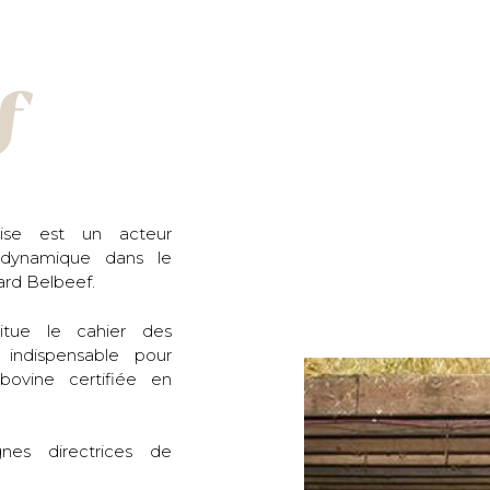
f
rise est un acteur
 dynamique dans le
ard Belbeef.
itue le cahier des
 indispensable pour
bovine certifiée en
gnes directrices de