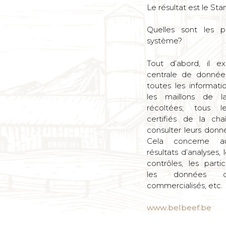
Le résultat est le St
Quelles sont les pa
système?
Tout d’abord, il e
centrale de données
toutes les informati
les maillons de l
récoltées; tous le
certifiés de la ch
consulter leurs donn
Cela concerne au
résultats d’analyses,
contrôles, les partic
les données d
commercialisés, etc.
www.belbeef.be