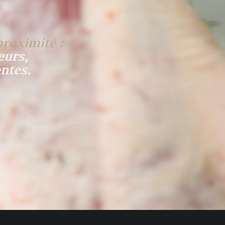
proximité :
eurs,
ntes.