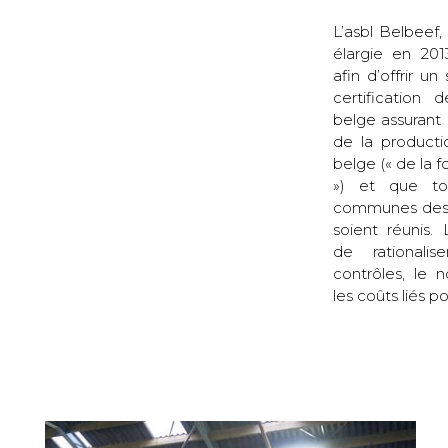
L’asbl Belbeef,
élargie en 201
afin d’offrir 
certification
belge assurant 
de la product
belge (« de la f
») et que to
communes des 
soient réunis. 
de rational
contrôles, le 
les coûts liés po