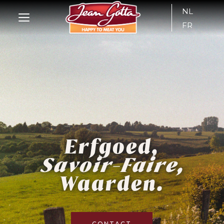
NL
FR
Erfgoed,
Savoir-Faire,
Waarden.
CONTACT