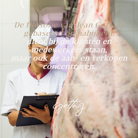
De filosofie van Jean Gotta is
gebaseerd op nabijheid:
dicht bij de klanten en
medewerkers staan,
maar ook de aan- en verkopen
concentreren.