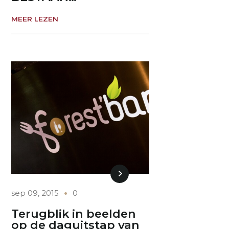
MEER LEZEN
sep 09, 2015
0
Terugblik in beelden
op de daguitstap van