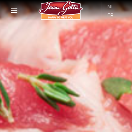
NL
FR