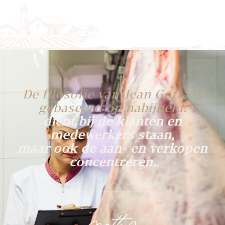
De filosofie van Jean Gotta is
gebaseerd op nabijheid:
dicht bij de klanten en
medewerkers staan,
maar ook de aan- en verkopen
concentreren.