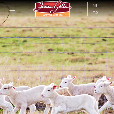
NL
FR