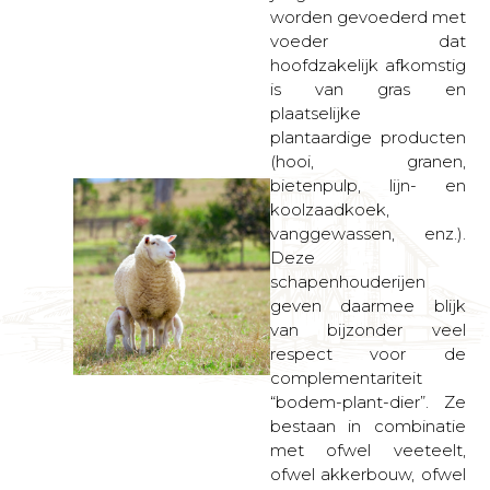
worden gevoederd met
voeder dat
hoofdzakelijk afkomstig
is van gras en
plaatselijke
plantaardige producten
(hooi, granen,
bietenpulp, lijn- en
koolzaadkoek,
vanggewassen, enz.).
Deze
schapenhouderijen
geven daarmee blijk
van bijzonder veel
respect voor de
complementariteit
“bodem-plant-dier”. Ze
bestaan in combinatie
met ofwel veeteelt,
ofwel akkerbouw, ofwel