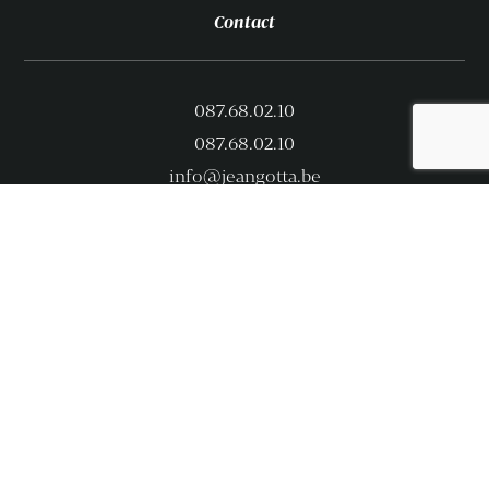
Contact
087.68.02.10
087.68.02.10
info@jeangotta.be
Jean Gotta S.A.
Rue de Merckhof 113 – 4880 Aubel