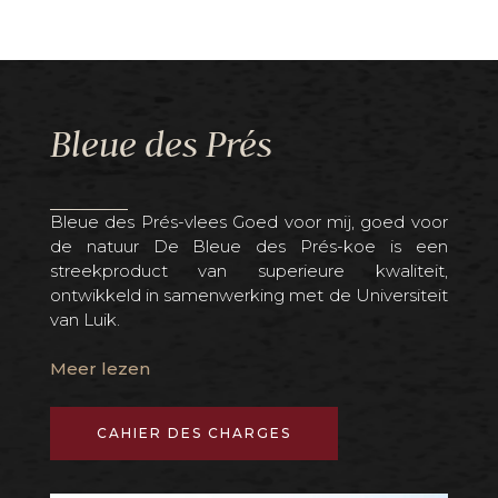
Bleue des Prés
Be
de et
Bleue des Prés-vlees Goed voor mij, goed voor
Ons 
h tot
de natuur De Bleue des Prés-koe is een
spe
ssen
streekproduct van superieure kwaliteit,
Belb
 met
ontwikkeld in samenwerking met de Universiteit
al h
okaal
van Luik.
Mee
Meer lezen
CAHIER DES CHARGES