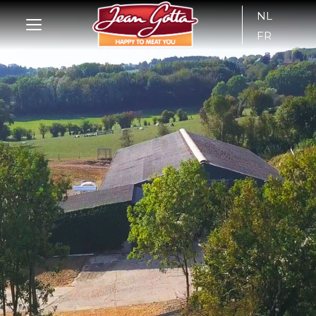
NL
FR