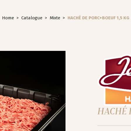
Home
>
Catalogue
>
Mixte
>
HACHÉ DE PORC+BOEUF 1,5 KG
HACHÉ D