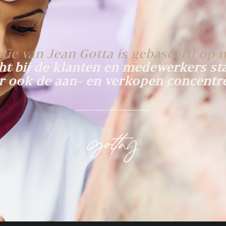
ofie van Jean Gotta is gebaseerd op n
ht bij de klanten en medewerkers st
 ook de aan- en verkopen concentr