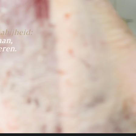
abijheid:
aan,
eren.