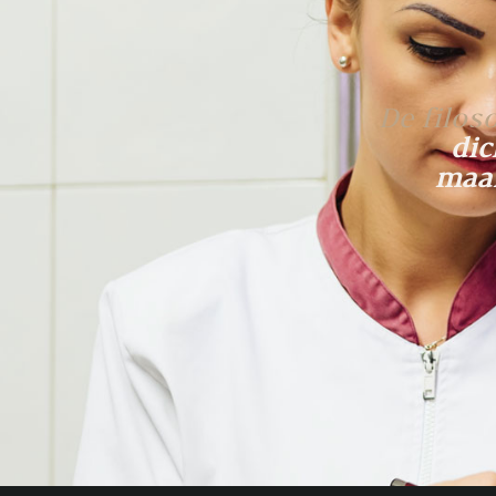
De filos
dic
maar