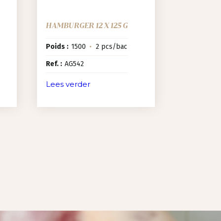
HAMBURGER 12 X 125 G
Poids :
1500
•
2 pcs/bac
Ref. :
AG542
Lees verder