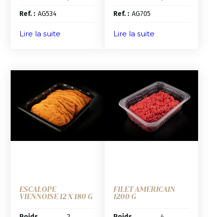
Ref. :
AG534
Ref. :
AG705
Lire la suite
Lire la suite
ESCALOPE
FILET AMERICAIN
VIENNOISE 12 X 180 G
1200 G
Poids
2
Poids
4