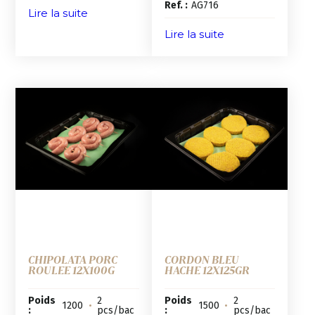
Ref. :
AG716
Lire la suite
Lire la suite
CHIPOLATA PORC
CORDON BLEU
ROULEE 12X100G
HACHE 12X125GR
Poids
2
Poids
2
1200
•
1500
•
:
pcs/bac
:
pcs/bac