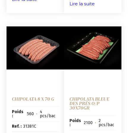
Lire la suite
CHIPOLATA 8 X 70 G
CHIPOLATA BLEUE
DES PRÉS O/P
30X70GR
Poids
4
560
•
:
pcs/bac
Poids
2
2100
•
:
pcs/bac
Ref. :
31381C