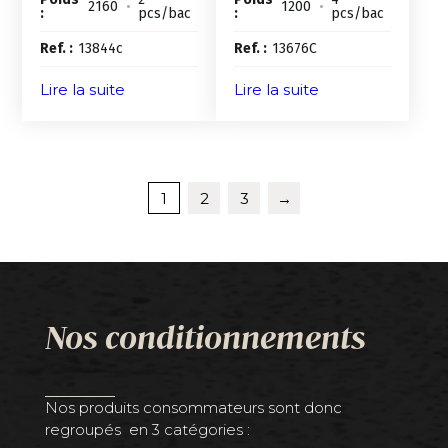
2160
•
1200
•
:
pcs/bac
:
pcs/bac
Ref. :
13844c
Ref. :
13676C
Lire la suite
Lire la suite
1
2
3
→
Nos conditionnements
Nos produits consommateurs sont donc
regroupés en 3 catégories :