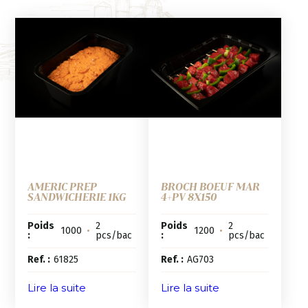
AMERIC PREP
BROCH BOEUF MAR
SANDWICHERIE 1KG
4+PV 8X150
Poids
2
Poids
2
1000
•
1200
•
:
pcs/bac
:
pcs/bac
Ref. :
61825
Ref. :
AG703
Lire la suite
Lire la suite