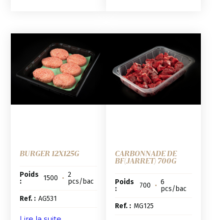
BURGER 12X125G
CARBONNADE DE
BF(JARRET) 700G
Poids
2
1500
•
:
pcs/bac
Poids
6
700
•
:
pcs/bac
Ref. :
AG531
Ref. :
MG125
Lire la suite