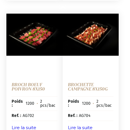
BROCH BOEUF
BROCHETTE
POIVRON 8X150
CAMPAGNE 8X150G
Poids
2
Poids
2
1200
•
1200
•
:
pcs/bac
:
pcs/bac
Ref. :
AG702
Ref. :
AG704
Lire la suite
Lire la suite