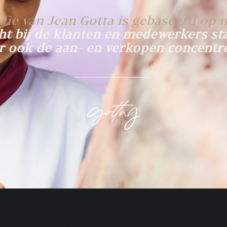
ofie van Jean Gotta is gebaseerd op n
ht bij de klanten en medewerkers st
 ook de aan- en verkopen concentr