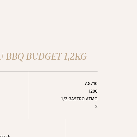
U BBQ BUDGET 1,2KG
AG710
1200
1/2 GASTRO ATMO
2
e
pack