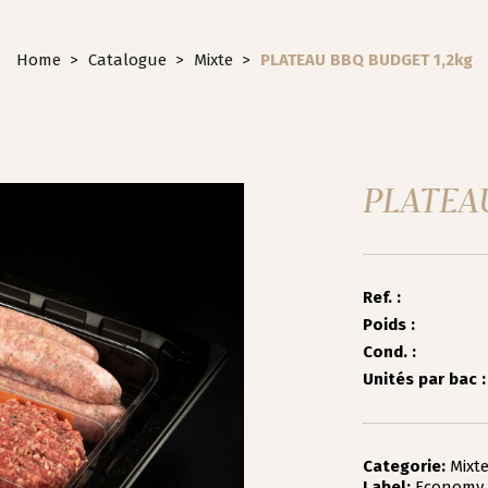
Home
>
Catalogue
>
Mixte
>
PLATEAU BBQ BUDGET 1,2kg
PLATEA
Ref. :
Poids :
Cond. :
Unités par bac :
Categorie:
Mixt
Label:
Economy 