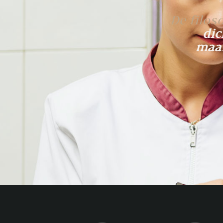
De filos
dic
maar