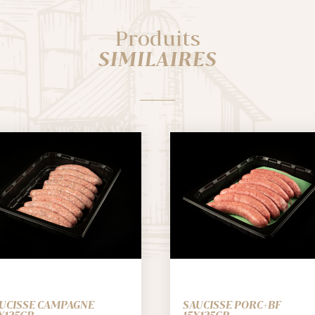
Produits
SIMILAIRES
UCISSE CAMPAGNE
SAUCISSE PORC+BF
X125GR
15X125GR