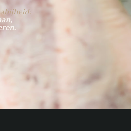
abijheid:
aan,
eren.