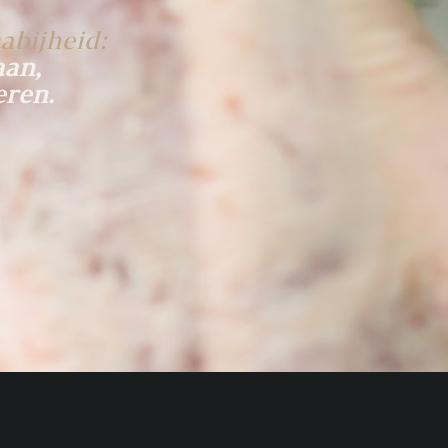
abijheid:
aan,
eren.