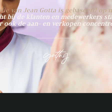
ofie van Jean Gotta is gebaseerd op n
ht bij de klanten en medewerkers st
 ook de aan- en verkopen concentr