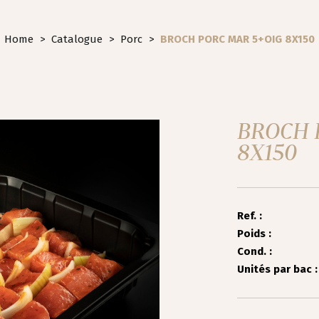
Home
>
Catalogue
>
Porc
>
BROCH PORC MAR 5+OIG 8X150
BROCH 
8X150
Ref. :
Poids :
Cond. :
Unités par bac :