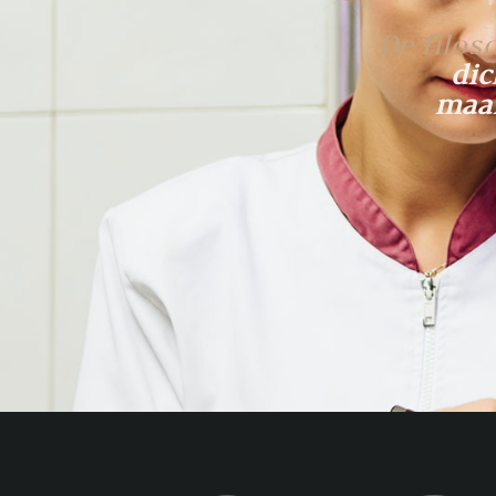
De filos
dic
maar