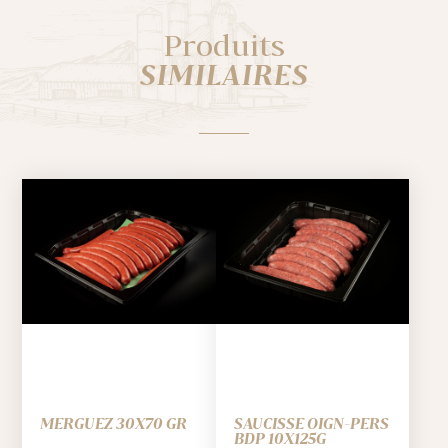
Produits
SIMILAIRES
MERGUEZ 30X70 GR
SAUCISSE OIGN-PERS
BDP 10X125G