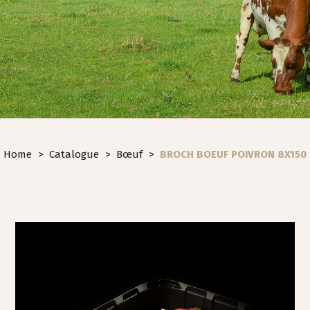
Home
>
Catalogue
>
Bœuf
>
BROCH BOEUF POIVRON 8X150