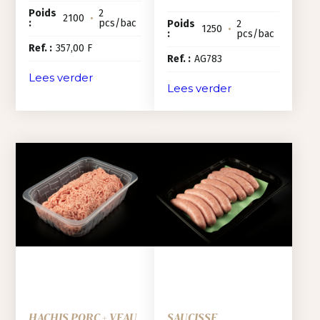
Poids
2
2100
•
:
pcs/bac
Poids
2
1250
•
:
pcs/bac
Ref. :
357,00 F
Ref. :
AG783
Lees verder
Lees verder
HACHIS PORC + VEAU
SAUCISSE