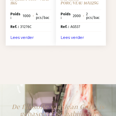
1KG
PORC/VEAU 16X125G
Poids
4
Poids
2
1000
•
2000
•
:
pcs/bac
:
pcs/bac
Ref. :
31276C
Ref. :
AG537
Lees verder
Lees verder
De filosofie van Jean Gotta is
gebaseerd op nabijheid: