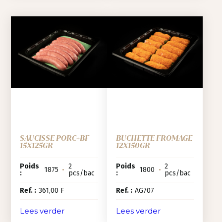
SAUCISSE PORC+BF
BUCHETTE FROMAGE
15X125GR
12X150GR
Poids
2
Poids
2
1875
•
1800
•
:
pcs/bac
:
pcs/bac
Ref. :
361,00 F
Ref. :
AG707
Lees verder
Lees verder