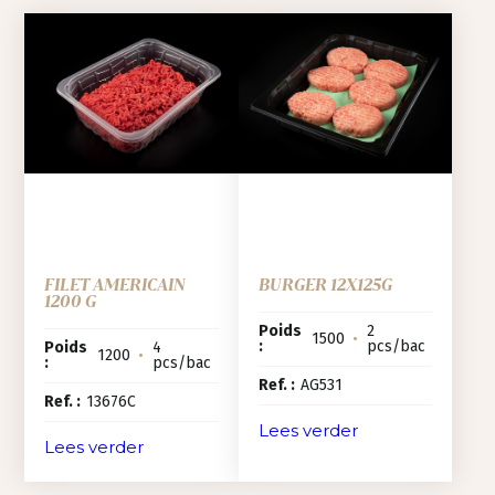
FILET AMERICAIN
BURGER 12X125G
1200 G
Poids
2
1500
•
:
pcs/bac
Poids
4
1200
•
:
pcs/bac
Ref. :
AG531
Ref. :
13676C
Lees verder
Lees verder