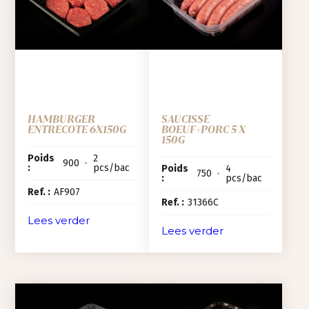
HAMBURGER
SAUCISSE
ENTRECOTE 6X150G
BOEUF+PORC 5 X
150G
Poids
2
900
•
:
pcs/bac
Poids
4
750
•
:
pcs/bac
Ref. :
AF907
Ref. :
31366C
Lees verder
Lees verder