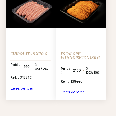
CHIPOLATA 8 X 70 G
ESCALOPE
VIENNOISE 12 X 180 G
Poids
4
560
•
:
pcs/bac
Poids
2
2160
•
:
pcs/bac
Ref. :
31381C
Ref. :
13844c
Lees verder
Lees verder