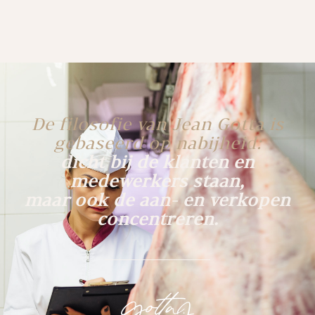
De filosofie van Jean Gotta is
gebaseerd op nabijheid:
dicht bij de klanten en
medewerkers staan,
maar ook de aan- en verkopen
concentreren.