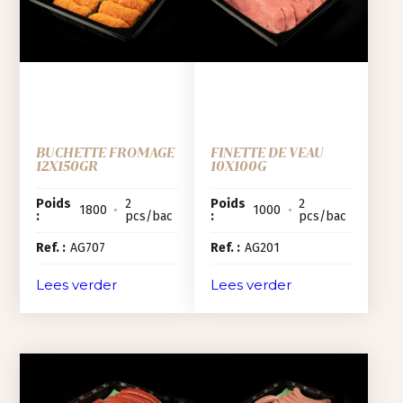
BUCHETTE FROMAGE
FINETTE DE VEAU
12X150GR
10X100G
Poids
2
Poids
2
1800
•
1000
•
:
pcs/bac
:
pcs/bac
Ref. :
AG707
Ref. :
AG201
Lees verder
Lees verder