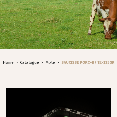
Home
>
Catalogue
>
Mixte
>
SAUCISSE PORC+BF 15X125GR