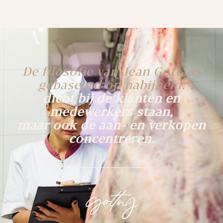
De filosofie van Jean Gotta is
gebaseerd op nabijheid:
dicht bij de klanten en
medewerkers staan,
maar ook de aan- en verkopen
concentreren.