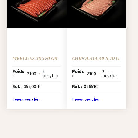
MERGUEZ 30X70 GR
CHIPOLATA 30 X 70 G
Poids
2
Poids
2
2100
•
2100
•
:
pcs/bac
:
pcs/bac
Ref. :
357,00 F
Ref. :
04651C
Lees verder
Lees verder