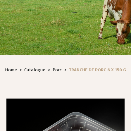
Home
>
Catalogue
>
Porc
>
TRANCHE DE PORC 6 X 150 G