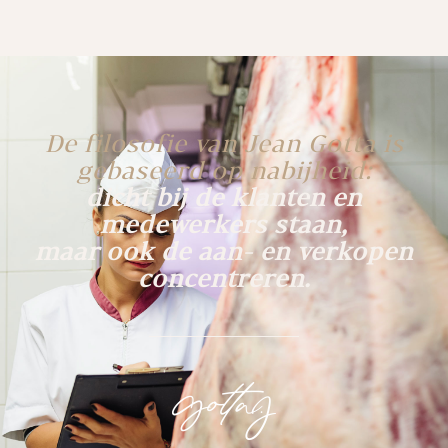
De filosofie van Jean Gotta is
gebaseerd op nabijheid:
dicht bij de klanten en
medewerkers staan,
maar ook de aan- en verkopen
concentreren.