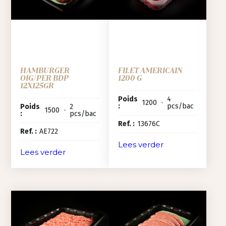
HAMBURGER
FILET AMERICAIN
OIG/PER BDP
1200 G
12X125GR
Poids
4
1200
•
:
pcs/bac
Poids
2
1500
•
:
pcs/bac
Ref. :
13676C
Ref. :
AE722
Lees verder
Lees verder