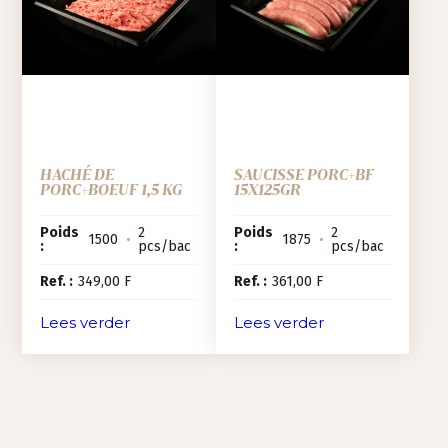
HACHÉ DE
SAUCISSE PORC+BF
PORC+BOEUF 1,5 KG
15X125GR
Poids
2
Poids
2
1500
•
1875
•
:
pcs/bac
:
pcs/bac
Ref. :
349,00 F
Ref. :
361,00 F
Lees verder
Lees verder