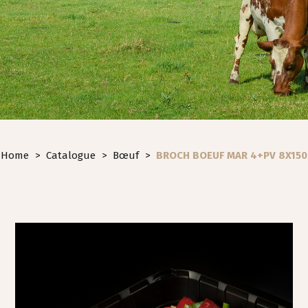
Home
>
Catalogue
>
Bœuf
>
BROCH BOEUF MAR 4+PV 8X150