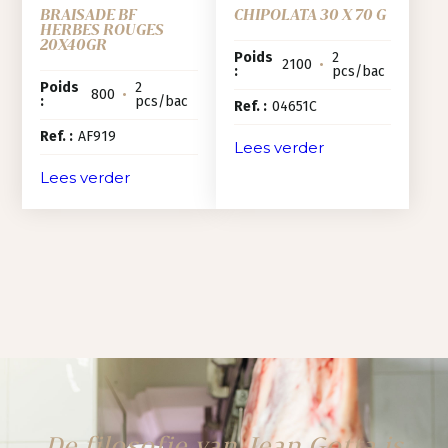
BRAISADE BF
CHIPOLATA 30 X 70 G
HERBES ROUGES
20X40GR
Poids
2
2100
•
:
pcs/bac
Poids
2
800
•
:
pcs/bac
Ref. :
04651C
Ref. :
AF919
Lees verder
Lees verder
De filosofie van Jean Gotta is