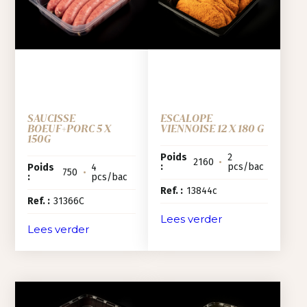
SAUCISSE
ESCALOPE
BOEUF+PORC 5 X
VIENNOISE 12 X 180 G
150G
Poids
2
2160
•
:
pcs/bac
Poids
4
750
•
:
pcs/bac
Ref. :
13844c
Ref. :
31366C
Lees verder
Lees verder