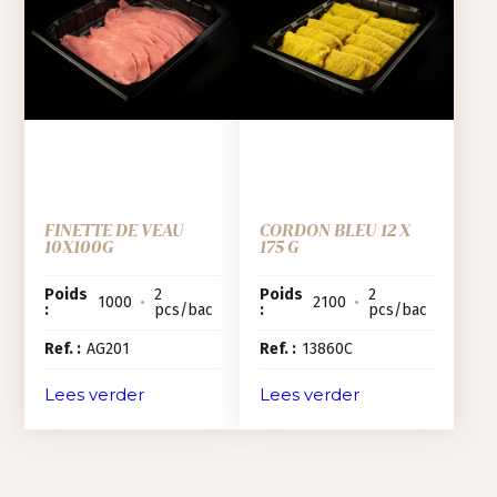
FINETTE DE VEAU
CORDON BLEU 12 X
10X100G
175 G
Poids
2
Poids
2
1000
•
2100
•
:
pcs/bac
:
pcs/bac
Ref. :
AG201
Ref. :
13860C
Lees verder
Lees verder