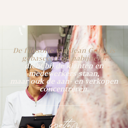
De filosofie van Jean Gotta is
gebaseerd op nabijheid:
dicht bij de klanten en
medewerkers staan,
maar ook de aan- en verkopen
concentreren.