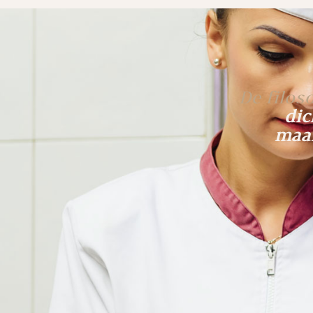
De filos
dic
maar