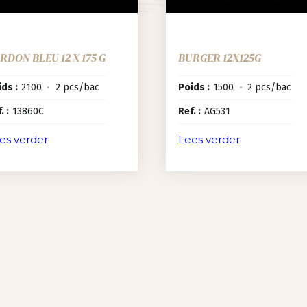
RDON BLEU 12 X 175 G
BURGER 12X125G
ds :
2100
•
2 pcs/bac
Poids :
1500
•
2 pcs/bac
. :
13860C
Ref. :
AG531
es verder
Lees verder