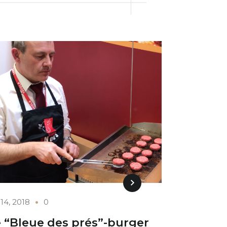
14, 2018
0
 “Bleue des prés”-burger