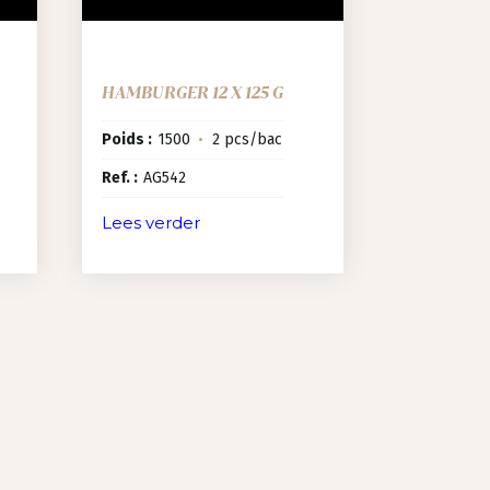
HAMBURGER 12 X 125 G
Poids :
1500
•
2 pcs/bac
Ref. :
AG542
Lees verder