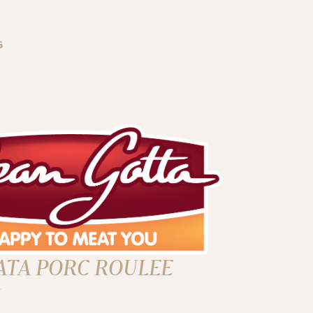
G
ATA PORC ROULEE
G