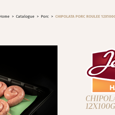
Home
>
Catalogue
>
Porc
>
CHIPOLATA PORC ROULEE 12X100
CHIPOL
12X100