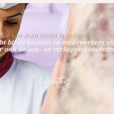
ofie van Jean Gotta is gebaseerd op n
ht bij de klanten en medewerkers st
 ook de aan- en verkopen concentr