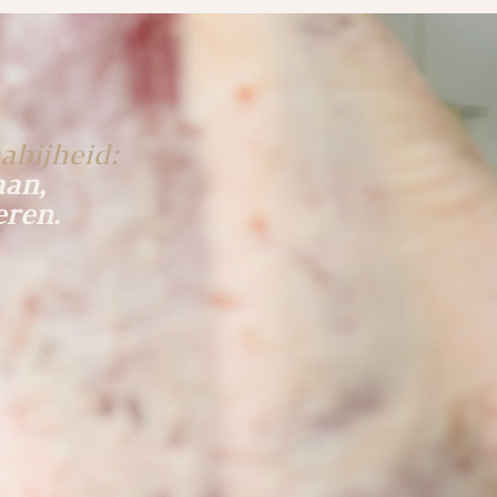
abijheid:
aan,
eren.