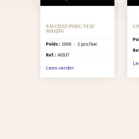
SAUCISSE PORC/VEAU
CO
16X125G
Poi
Poids :
2000
•
2 pcs/bac
Ref
Ref. :
AG537
Le
Lees verder