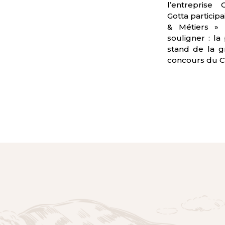
l’entrepris
Gotta participa
& Métiers »
souligner : l
stand de la 
concours du C