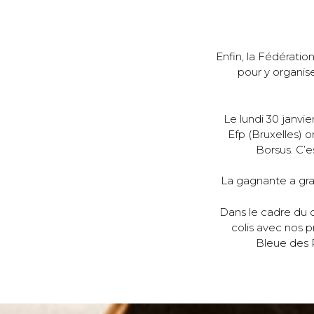
Enfin, la Fédératio
pour y organis
Le lundi 30 janvi
Efp (Bruxelles) o
Borsus. C’e
La gagnante a grat
Dans le cadre du c
colis avec nos p
Bleue des P