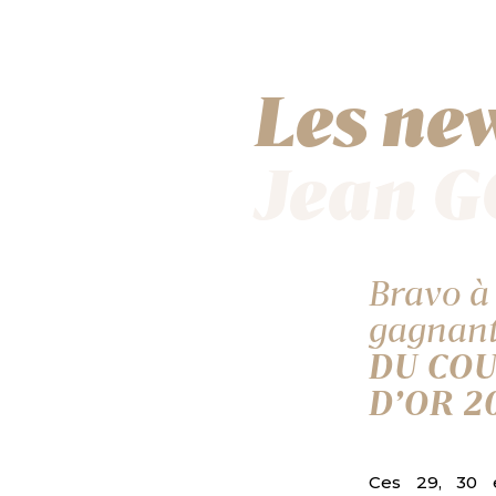
Les ne
Jean 
Bravo à 
gagnan
DU CO
D’OR 20
Ces 29, 30 e