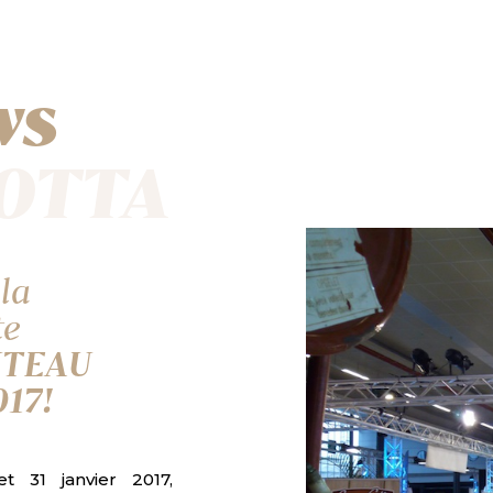
ws
GOTTA
la
te
UTEAU
17!
t 31 janvier 2017,