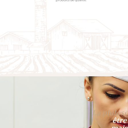
La philoso
être