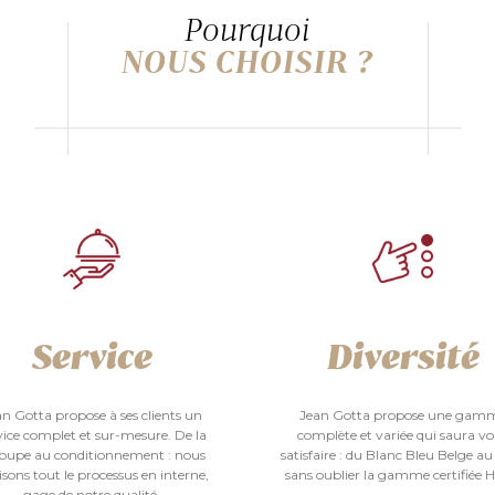
Pourquoi
NOUS CHOISIR ?
Service
Diversité
an Gotta propose à ses clients un
Jean Gotta propose une gam
vice complet et sur-mesure. De la
complète et variée qui saura v
oupe au conditionnement : nous
satisfaire : du Blanc Bleu Belge au
isons tout le processus en interne,
sans oublier la gamme certifiée H
gage de notre qualité.