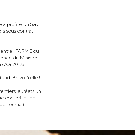
e a profité du Salon
rs sous contrat
n centre IFAPME ou
ésence du Ministre
 d’Or 2017».
and. Bravo à elle !
remiers lauréats un
ue contrefilet de
de Tournai).