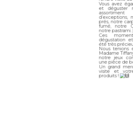
Vous avez éga
et déguster 
assortime
d’exceptions,
prés, notre car
fumé, notre
notre pastrami.
Ces moment
dégustation et
été très précie
Nous tenions é
Madame Tiffany
notre jeux co
une pièce de b
Un grand merc
visite et vot
produits !