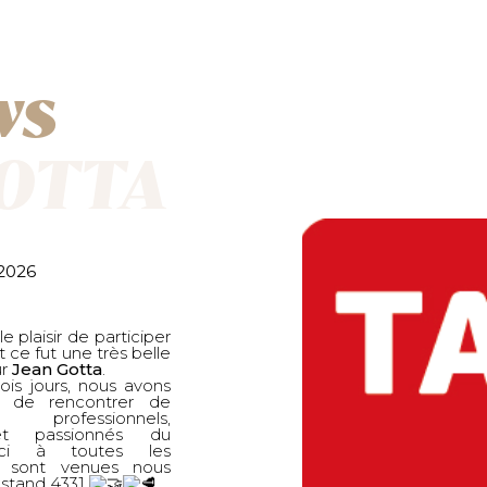
ws
GOTTA
2026
 plaisir de participer
 ce fut une très belle
r
Jean Gotta
.
ois jours, nous avons
 de rencontrer de
rofessionnels,
 et passionnés du
rci à toutes les
i sont venues nous
u stand 4331