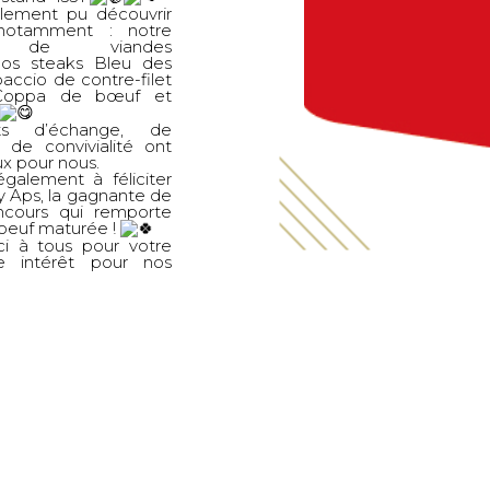
lement pu découvrir
notamment : notre
nt de viandes
 nos steaks Bleu des
paccio de contre-filet
 Coppa de bœuf et
s d’échange, de
 de convivialité ont
ux pour nous.
galement à féliciter
 Aps, la gagnante de
ncours qui remporte
oeuf maturée !
i à tous pour votre
re intérêt pour nos