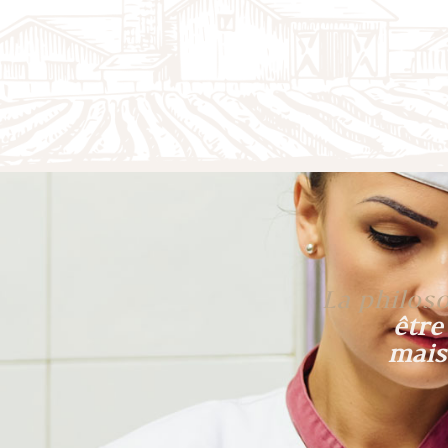
La philoso
être
mais