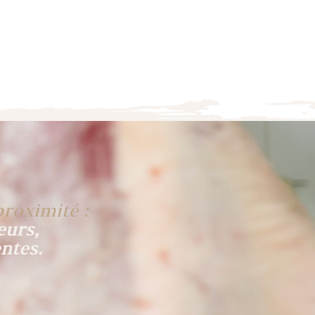
proximité :
eurs,
ntes.