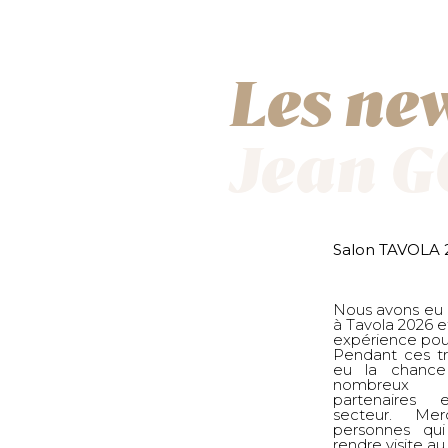
Les ne
Jean 
Salon TAVOLA 
Nous avons eu le
à Tavola 2026 et
expérience pou
Pendant ces tr
eu la chance
nombreux p
partenaires
secteur. Me
personnes qu
rendre visite a