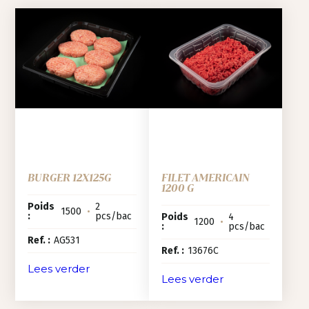
BURGER 12X125G
FILET AMERICAIN
1200 G
Poids
2
1500
•
:
pcs/bac
Poids
4
1200
•
:
pcs/bac
Ref. :
AG531
Ref. :
13676C
Lees verder
Lees verder