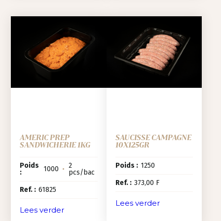
AMERIC PREP
SAUCISSE CAMPAGNE
SANDWICHERIE 1KG
10X125GR
Poids
2
Poids :
1250
1000
•
:
pcs/bac
Ref. :
373,00 F
Ref. :
61825
Lees verder
Lees verder