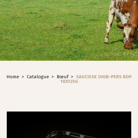
Home
>
Catalogue
>
Bœuf
>
SAUCISSE OIGN-PERS BDP
10X125G