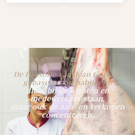
De filosofie van Jean Gotta is
gebaseerd op nabijheid:
dicht bij de klanten en
medewerkers staan,
maar ook de aan- en verkopen
concentreren.