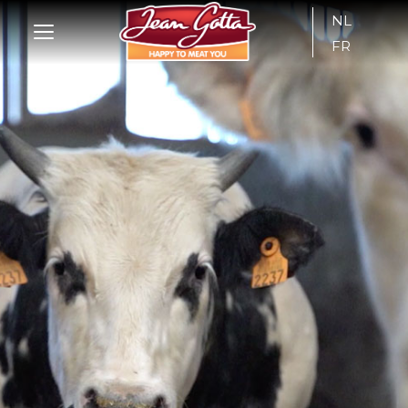
NL
FR