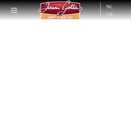
NL
FR