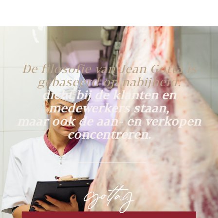
De filosofie van Jean Gotta is
gebaseerd op nabijheid:
dicht bij de klanten en
medewerkers staan,
maar ook de aan- en verkopen
concentreren.