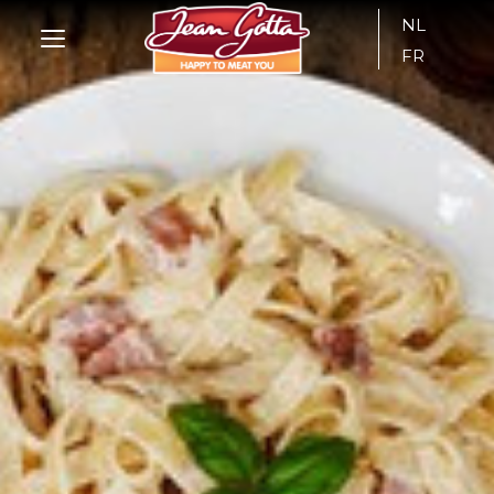
NL
FR