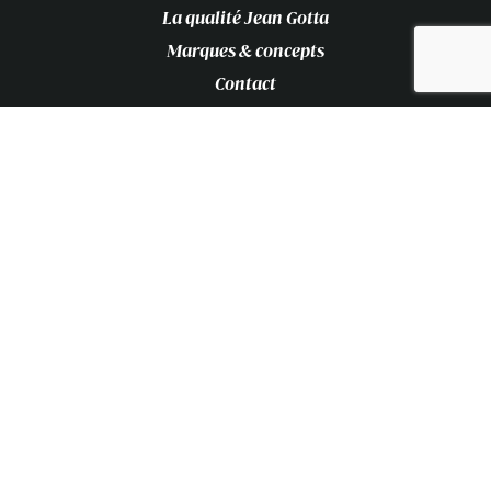
La qualité Jean Gotta
Marques & concepts
Contact
087.68.02.10
087.68.02.10
info@jeangotta.be
Jean Gotta S.A.
Rue de Merckhof 113 – 4880 Aubel