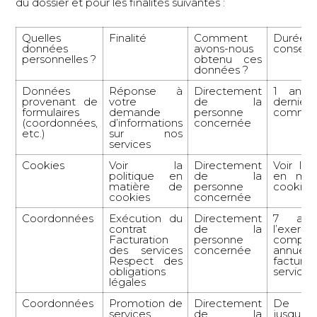
du dossier et pour les finalités suivantes :
Quelles
Finalité
Comment
Duré
données
avons-nous
conserv
personnelles ?
obtenu ces
données ?
Données
Réponse à
Directement
1 an a
provenant de
votre
de la
dernière
formulaires
demande
personne
commun
(coordonnées,
d’informations
concernée
etc.)
sur nos
services
Cookies
Voir la
Directement
Voir la 
politique en
de la
en mat
matière de
personne
cookies
cookies
concernée
Coordonnées
Exécution du
Directement
7 ans
contrat
de la
l’exerci
Facturation
personne
compta
des services
concernée
annuel s
Respect des
factura
obligations
services
légales
Coordonnées
Promotion de
Directement
De l’ins
services
de la
jusqu’au