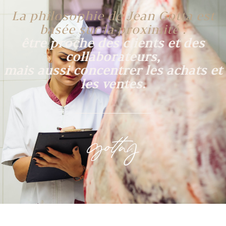
La philosophie de Jean Gotta est
basée sur la proximité :
être proche des clients et des
collaborateurs,
mais aussi concentrer les achats et
les ventes.