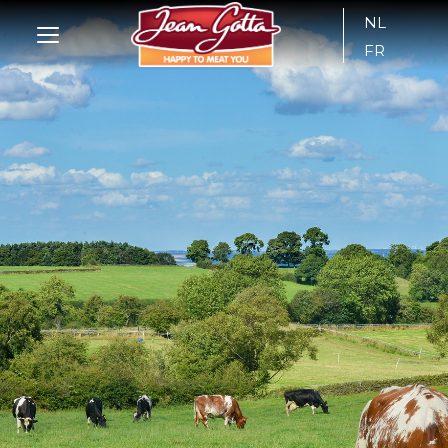
NL
FR