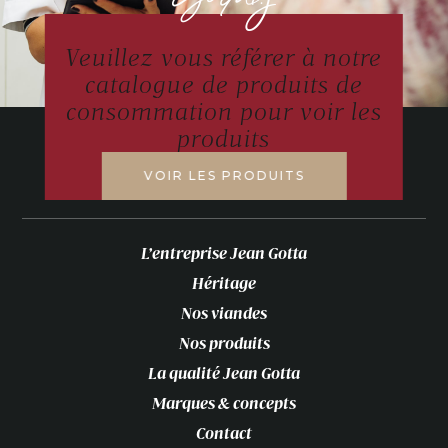
Veuillez vous référer à notre
catalogue de produits de
consommation pour voir les
produits
VOIR LES PRODUITS
L’entreprise Jean Gotta
Héritage
Nos viandes
Nos produits
La qualité Jean Gotta
Marques & concepts
Contact