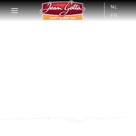
NL
FR