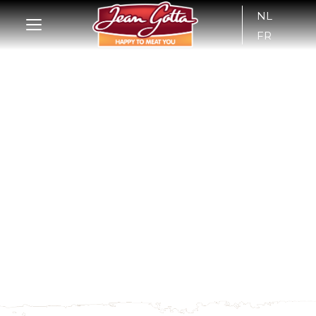
NL
FR