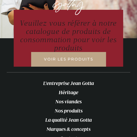
Veuillez vous référer à notre
catalogue de produits de
consommation pour voir les
produits
VOIR LES PRODUITS
L’entreprise Jean Gotta
Héritage
Nos viandes
Nos produits
La qualité Jean Gotta
Marques & concepts